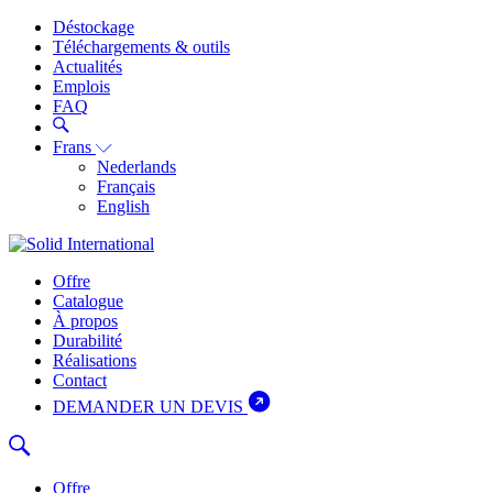
Déstockage
Téléchargements & outils
Actualités
Emplois
FAQ
Frans
Nederlands
Français
English
Offre
Catalogue
À propos
Durabilité
Réalisations
Contact
DEMANDER UN DEVIS
Offre